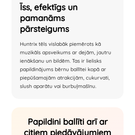
Īss, efektīgs un
pamanāms
pārsteigums
Huntrix tēls vislabāk piemērots kā
muzikāls apsveikums ar dejām, jautru
ienākšanu un bildēm. Tas ir lielisks
papildinājums bērnu ballītei kopā ar
piepūšamajām atrakcijām, cukurvati,
slush aparātu vai burbuļmašīnu.
Papildini ballīti arī ar
citiem piedāvājumiem