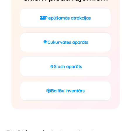
🏰
Piepūšamās atrakcijas
🍭
Cukurvates aparāts
🥤
Slush aparāts
🎲
Ballīšu inventārs