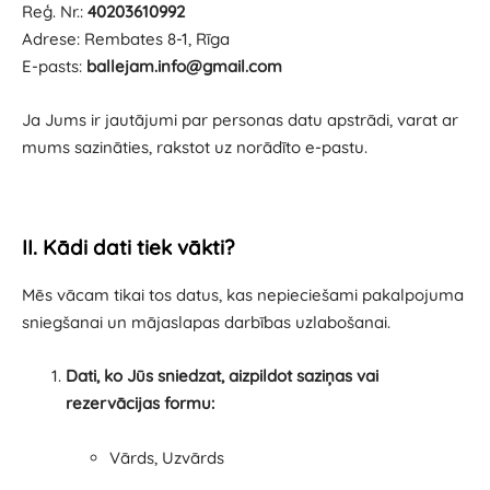
Reģ. Nr.:
40203610992
Adrese: Rembates 8-1, Rīga
E-pasts:
ballejam.info@gmail.com
Ja Jums ir jautājumi par personas datu apstrādi, varat ar
mums sazināties, rakstot uz norādīto e-pastu.
II. Kādi dati tiek vākti?
Mēs vācam tikai tos datus, kas nepieciešami pakalpojuma
sniegšanai un mājaslapas darbības uzlabošanai.
Dati, ko Jūs sniedzat, aizpildot saziņas vai
rezervācijas formu:
Vārds, Uzvārds