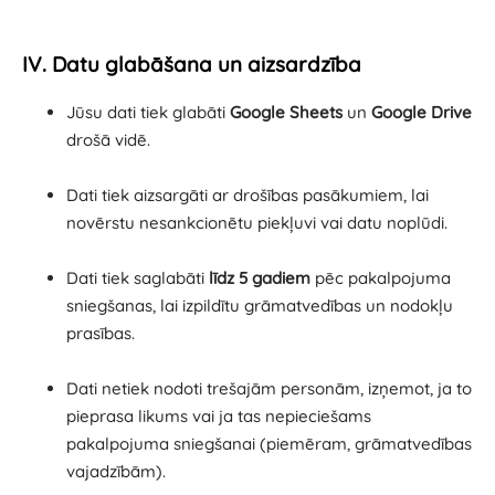
IV. Datu glabāšana un aizsardzība
Jūsu dati tiek glabāti
Google Sheets
un
Google Drive
drošā vidē.
Dati tiek aizsargāti ar drošības pasākumiem, lai
novērstu nesankcionētu piekļuvi vai datu noplūdi.
Dati tiek saglabāti
līdz 5 gadiem
pēc pakalpojuma
sniegšanas, lai izpildītu grāmatvedības un nodokļu
prasības.
Dati netiek nodoti trešajām personām, izņemot, ja to
pieprasa likums vai ja tas nepieciešams
pakalpojuma sniegšanai (piemēram, grāmatvedības
vajadzībām).