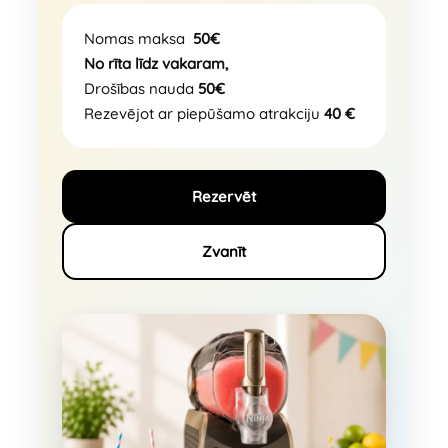
Nomas maksa
50
€
No rīta līdz vakaram,
Drošības nauda
50
€
Rezevējot ar piepūšamo atrakciju
40 €
Rezervēt
Zvanīt