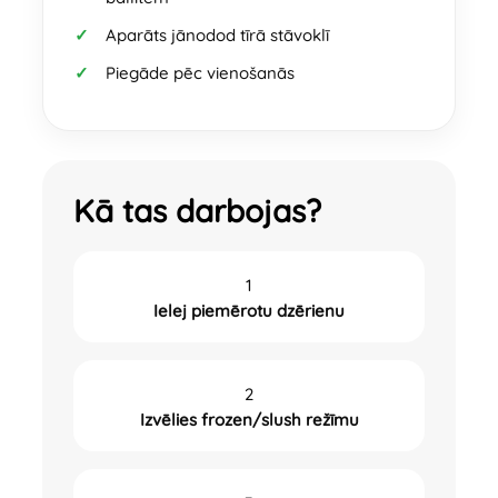
Aparāts jānodod tīrā stāvoklī
Piegāde pēc vienošanās
Kā tas darbojas?
1
Ielej piemērotu dzērienu
2
Izvēlies frozen/slush režīmu