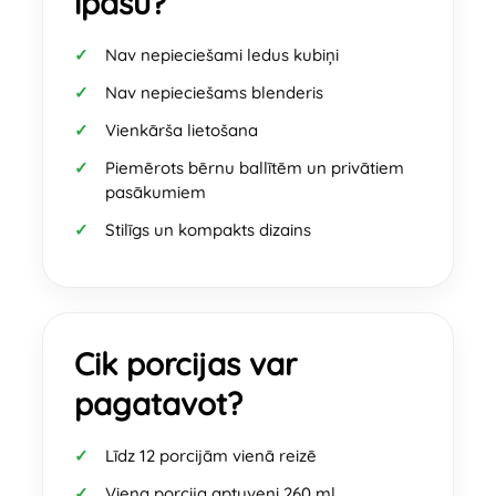
īpašu?
Nav nepieciešami ledus kubiņi
Nav nepieciešams blenderis
Vienkārša lietošana
Piemērots bērnu ballītēm un privātiem
pasākumiem
Stilīgs un kompakts dizains
Cik porcijas var
pagatavot?
Līdz 12 porcijām vienā reizē
Viena porcija aptuveni 260 ml