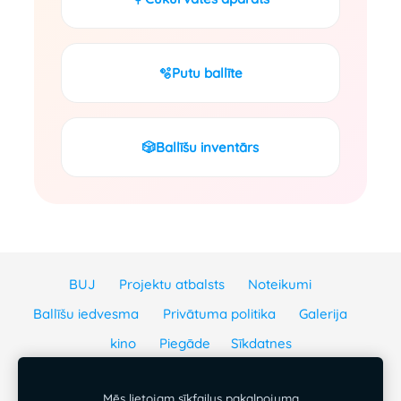
🫧
Putu ballīte
🎲
Ballīšu inventārs
BUJ
Projektu atbalsts
Noteikumi
Ballīšu iedvesma
Privātuma politika
Galerija
kino
Piegāde
Sīkdatnes
SIA Ballējam
Mēs lietojam sīkfailus pakalpojuma