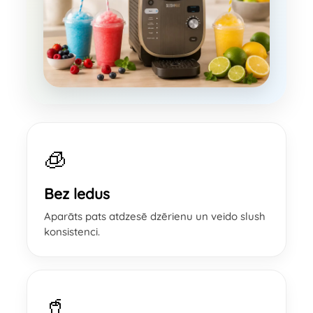
🧊
Bez ledus
Aparāts pats atdzesē dzērienu un veido slush
konsistenci.
🥤