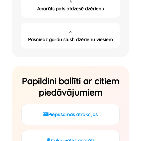
3
Aparāts pats atdzesē dzērienu
4
Pasniedz gardu slush dzērienu viesiem
Papildini ballīti ar citiem
piedāvājumiem
🏰
Piepūšamās atrakcijas
🍭
Cukurvates aparāts