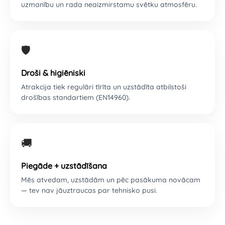
uzmanību un rada neaizmirstamu svētku atmosfēru.
🛡
Droši & higiēniski
Atrakcija tiek regulāri tīrīta un uzstādīta atbilstoši
drošības standartiem (EN14960).
🚚
Piegāde + uzstādīšana
Mēs atvedam, uzstādām un pēc pasākuma novācam
— tev nav jāuztraucas par tehnisko pusi.