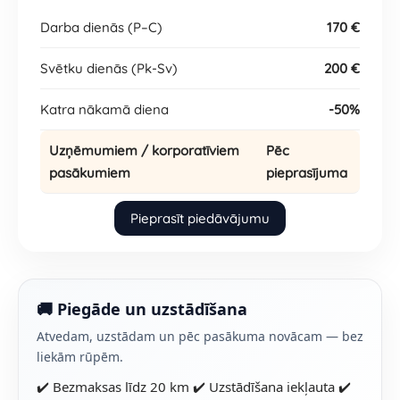
Darba dienās (P–C)
170 €
Svētku dienās (Pk-Sv)
200 €
Katra nākamā diena
-50%
Uzņēmumiem / korporatīviem
Pēc
pasākumiem
pieprasījuma
Pieprasīt piedāvājumu
🚚 Piegāde un uzstādīšana
Atvedam, uzstādam un pēc pasākuma novācam — bez
liekām rūpēm.
✔️ Bezmaksas līdz 20 km ✔️ Uzstādīšana iekļauta ✔️