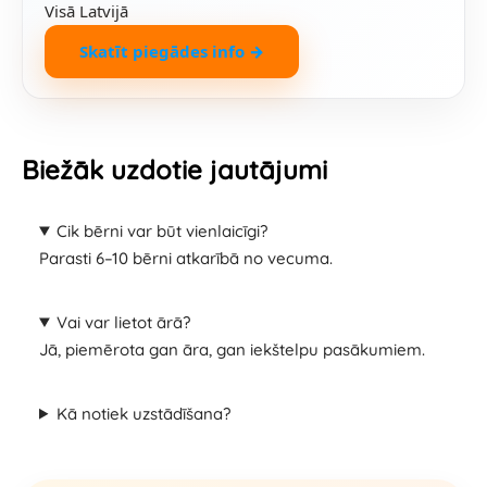
Visā Latvijā
Skatīt piegādes info →
Biežāk uzdotie jautājumi
Cik bērni var būt vienlaicīgi?
Parasti 6–10 bērni atkarībā no vecuma.
Vai var lietot ārā?
Jā, piemērota gan āra, gan iekštelpu pasākumiem.
Kā notiek uzstādīšana?