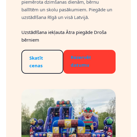
piemērota dzimšanas dienām, bērnu
ballītēm un skolu pasākumiem. Piegāde un
uzstādīšana Rīgā un visā Latvijā.
Uzstādīšana iekļauta Ātra piegāde Droša
bērniem
Rezervēt
Skatīt
datumu
cenas