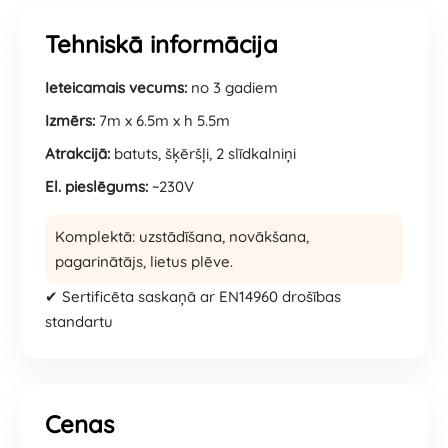
Tehniskā informācija
Ieteicamais vecums:
no 3 gadiem
Izmērs:
7m x 6.5m x h 5.5m
Atrakcijā:
batuts, šķēršļi, 2 slīdkalniņi
El. pieslēgums:
~230V
Komplektā: uzstādīšana, novākšana,
pagarinātājs, lietus plēve.
✔ Sertificēta saskaņā ar EN14960 drošības
standartu
Cenas