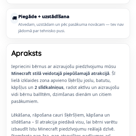
Piegāde + uzstādīšana
🚚
Atvedam, uzstādam un pēc pasākuma novācam — tev nav
jādomā par tehnisko pusi.
Apraksts
Iepriecini bērnus ar aizraujošu piedzīvojumu mūsu
Minecraft stilā veidotajā piepūšamajā atrakcijā
. Šī
lielā izklaides zona apvieno šķēršļu joslu, batutu,
kāpšļus un
2 slīdkalniņus
, radot aktīvu un aizraujošu
vidi bērnu ballītēm, dzimšanas dienām un citiem
pasākumiem.
Lēkāšana, rāpošana cauri šķēršļiem, kāpšana un
slīdēšana – šī atrakcija piedāvā visu, lai bērni varētu
izbaudīt īstu Minecraft piedzīvojumu reālajā dzīvē.
Piemērota gan āra, gan atsevišķos gadījumos arī