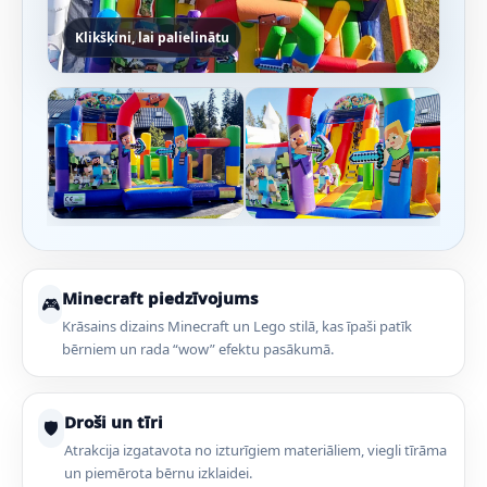
Klikšķini, lai palielinātu
Minecraft piedzīvojums
🎮
Krāsains dizains Minecraft un Lego stilā, kas īpaši patīk
bērniem un rada “wow” efektu pasākumā.
Droši un tīri
🛡️
Atrakcija izgatavota no izturīgiem materiāliem, viegli tīrāma
un piemērota bērnu izklaidei.