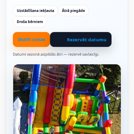
Uzstādīšana iekļauta
Ātrā piegāde
Droša bērniem
Skatīt cenas
Rezervēt datumu
Datumi sezonā aizpildās ātri — rezervē savlaicīgi.