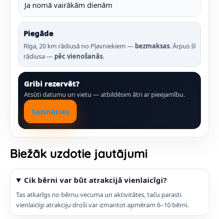
Ja nomā vairākām dienām
Piegāde
Rīga, 20 km rādiusā no Pļavniekiem —
bezmaksas
. Ārpus šī
rādiusa —
pēc vienošanās
.
Gribi rezervēt?
Atsūti datumu un vietu — atbildēsim ātri ar pieejamību.
Sazināties
Biežāk uzdotie jautājumi
Cik bērni var būt atrakcijā vienlaicīgi?
Tas atkarīgs no bērnu vecuma un aktivitātes, taču parasti
vienlaicīgi atrakciju droši var izmantot apmēram 6–10 bērni.