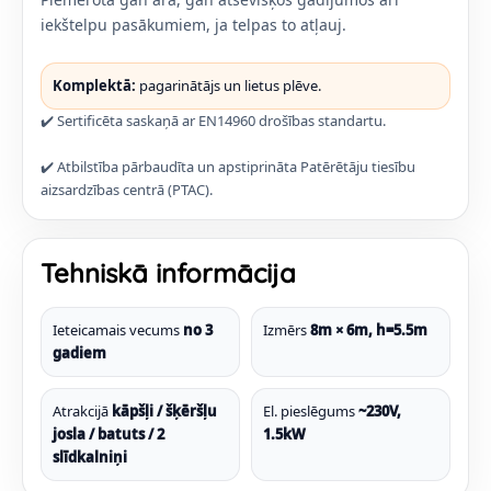
iekštelpu pasākumiem, ja telpas to atļauj.
Komplektā:
pagarinātājs un lietus plēve.
✔️ Sertificēta saskaņā ar EN14960 drošības standartu.
✔️ Atbilstība pārbaudīta un apstiprināta Patērētāju tiesību
aizsardzības centrā (PTAC).
Tehniskā informācija
Ieteicamais vecums
no 3
Izmērs
8m × 6m, h=5.5m
gadiem
Atrakcijā
kāpšļi / šķēršļu
El. pieslēgums
~230V,
josla / batuts / 2
1.5kW
slīdkalniņi