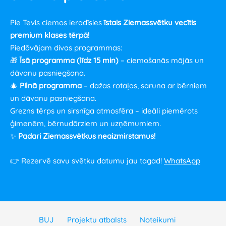
Pie Tevis ciemos ieradīsies
īstais Ziemassvētku vecītis
premium klases tērpā!
Piedāvājam divas programmas:
🎁
Īsā programma (līdz 15 min)
– ciemošanās mājās un
dāvanu pasniegšana.
🎄
Pilnā programma
– dažas rotaļas, saruna ar bērniem
un dāvanu pasniegšana.
Grezns tērps un sirsnīga atmosfēra – ideāli piemērots
ģimenēm, bērnudārziem un uzņēmumiem.
✨
Padari Ziemassvētkus neaizmirstamus!
👉 Rezervē savu svētku datumu jau tagad!
WhatsApp
BUJ
Projektu atbalsts
Noteikumi